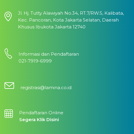
Jl. Hj. Tutty Alawiyah No.34, RT.7/RW.5, Kalibata,
Kec. Pancoran, Kota Jakarta Selatan, Daerah
Khusus Ibukota Jakarta 12740
Informasi dan Pendaftaran
021-7919-6999
registrasi@lamina.co.id
Pendaftaran Online
Segera Klik Disini